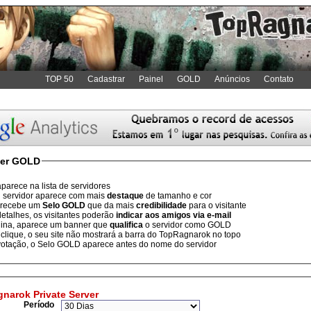
TOP 50
Cadastrar
Painel
GOLD
Anúncios
Contato
ser GOLD
parece na lista de servidores
 servidor aparece com mais
destaque
de tamanho e cor
 recebe um
Selo GOLD
que da mais
credibilidade
para o visitante
etalhes, os visitantes poderão
indicar aos amigos via e-mail
ina, aparece um banner que
qualifica
o servidor como GOLD
clique, o seu site não mostrará a barra do TopRagnarok no topo
votação, o Selo GOLD aparece antes do nome do servidor
narok Private Server
Período