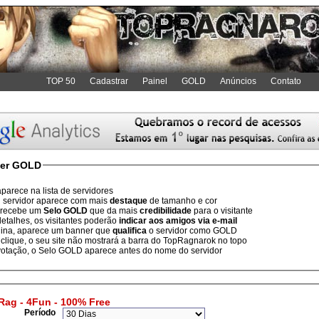
TOP 50
Cadastrar
Painel
GOLD
Anúncios
Contato
ser GOLD
parece na lista de servidores
 servidor aparece com mais
destaque
de tamanho e cor
 recebe um
Selo GOLD
que da mais
credibilidade
para o visitante
etalhes, os visitantes poderão
indicar aos amigos via e-mail
ina, aparece um banner que
qualifica
o servidor como GOLD
clique, o seu site não mostrará a barra do TopRagnarok no topo
votação, o Selo GOLD aparece antes do nome do servidor
Rag - 4Fun - 100% Free
Período