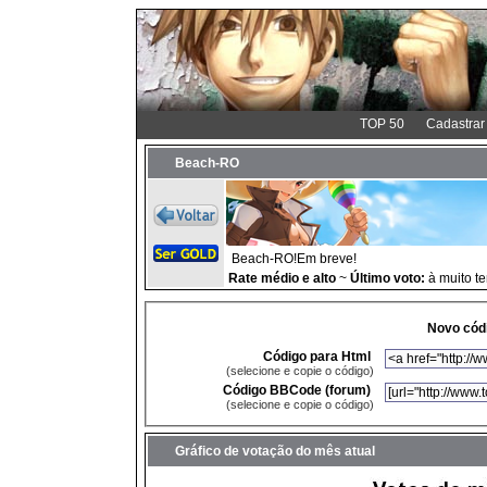
TOP 50
Cadastrar
Beach-RO
Beach-RO!Em breve!
Rate médio e alto
~
Último voto:
à muito t
Novo códi
Código para Html
(selecione e copie o código)
Código BBCode (forum)
(selecione e copie o código)
Gráfico de votação do mês atual