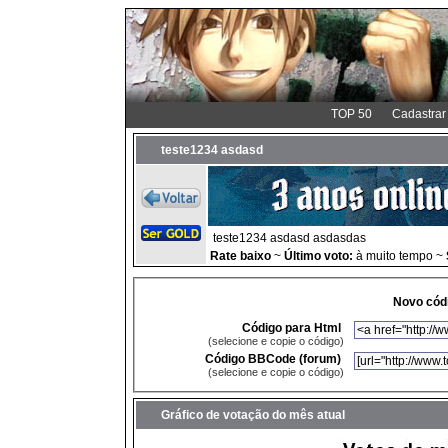
TOP 50
Cadastrar
teste1234 asdasd
teste1234 asdasd asdasdas
Rate baixo
~
Último voto:
à muito tempo ~
Novo códi
Código para Html
(selecione e copie o código)
Código BBCode (forum)
(selecione e copie o código)
Gráfico de votação do mês atual