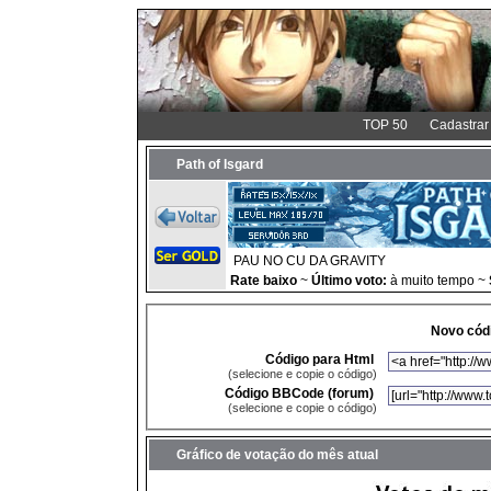
TOP 50
Cadastrar
Path of Isgard
PAU NO CU DA GRAVITY
Rate baixo
~
Último voto:
à muito tempo ~
Novo códi
Código para Html
(selecione e copie o código)
Código BBCode (forum)
(selecione e copie o código)
Gráfico de votação do mês atual