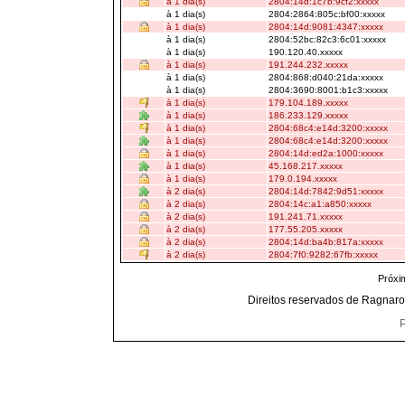
à 1 dia(s)
2804:14d:1c7b:9cf2:xxxxx
à 1 dia(s)
2804:2864:805c:bf00:xxxxx
à 1 dia(s)
2804:14d:9081:4347:xxxxx
à 1 dia(s)
2804:52bc:82c3:6c01:xxxxx
à 1 dia(s)
190.120.40.xxxxx
à 1 dia(s)
191.244.232.xxxxx
à 1 dia(s)
2804:868:d040:21da:xxxxx
à 1 dia(s)
2804:3690:8001:b1c3:xxxxx
à 1 dia(s)
179.104.189.xxxxx
à 1 dia(s)
186.233.129.xxxxx
à 1 dia(s)
2804:68c4:e14d:3200:xxxxx
à 1 dia(s)
2804:68c4:e14d:3200:xxxxx
à 1 dia(s)
2804:14d:ed2a:1000:xxxxx
à 1 dia(s)
45.168.217.xxxxx
à 1 dia(s)
179.0.194.xxxxx
à 2 dia(s)
2804:14d:7842:9d51:xxxxx
à 2 dia(s)
2804:14c:a1:a850:xxxxx
à 2 dia(s)
191.241.71.xxxxx
à 2 dia(s)
177.55.205.xxxxx
à 2 dia(s)
2804:14d:ba4b:817a:xxxxx
à 2 dia(s)
2804:7f0:9282:67fb:xxxxx
Próxi
Direitos reservados de Ragnaro
P