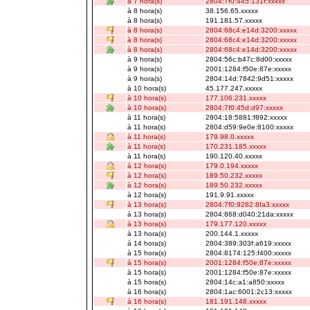
à 7 hora(s)
2804:7f0:445:131f:xxxxx
à 8 hora(s)
38.156.65.xxxxx
à 8 hora(s)
191.181.57.xxxxx
à 8 hora(s)
2804:68c4:e14d:3200:xxxxx
à 8 hora(s)
2804:68c4:e14d:3200:xxxxx
à 8 hora(s)
2804:68c4:e14d:3200:xxxxx
à 9 hora(s)
2804:56c:b47c:8d00:xxxxx
à 9 hora(s)
2001:1284:f50e:87e:xxxxx
à 9 hora(s)
2804:14d:7842:9d51:xxxxx
à 10 hora(s)
45.177.247.xxxxx
à 10 hora(s)
177.106.231.xxxxx
à 10 hora(s)
2804:7f0:45d:d97:xxxxx
à 11 hora(s)
2804:18:5881:f892:xxxxx
à 11 hora(s)
2804:d59:9e0e:8100:xxxxx
à 11 hora(s)
179.98.0.xxxxx
à 11 hora(s)
170.231.185.xxxxx
à 11 hora(s)
190.120.40.xxxxx
à 12 hora(s)
179.0.194.xxxxx
à 12 hora(s)
189.50.232.xxxxx
à 12 hora(s)
189.50.232.xxxxx
à 12 hora(s)
191.9.91.xxxxx
à 13 hora(s)
2804:7f0:9282:8fa3:xxxxx
à 13 hora(s)
2804:868:d040:21da:xxxxx
à 13 hora(s)
179.177.120.xxxxx
à 13 hora(s)
200.144.1.xxxxx
à 14 hora(s)
2804:389:303f:a619:xxxxx
à 15 hora(s)
2804:8174:125:f400:xxxxx
à 15 hora(s)
2001:1284:f50e:87e:xxxxx
à 15 hora(s)
2001:1284:f50e:87e:xxxxx
à 15 hora(s)
2804:14c:a1:a850:xxxxx
à 16 hora(s)
2804:1ac:6001:2c13:xxxxx
à 16 hora(s)
181.191.148.xxxxx