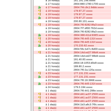
à 16 hora(s)
181.191.148.xxxxx
à 17 hora(s)
2804:880:1780:1700:xxxxx
à 17 hora(s)
2804:7f4:c9c1:9dbb:xxxxx
à 19 hora(s)
179.97.27.xxxxx
à 19 hora(s)
179.97.27.xxxxx
à 19 hora(s)
179.97.27.xxxxx
à 19 hora(s)
200.80.101.xxxxx
à 19 hora(s)
2804:7f0:9282:8fa3:xxxxx
à 19 hora(s)
2804:7f7:df00:762d:xxxxx
à 19 hora(s)
2804:7f0:9282:8fa3:xxxxx
à 19 hora(s)
2804:388:411d:9365:xxxxx
à 20 hora(s)
2804:7f0:445:131f:xxxxx
à 20 hora(s)
2804:7f0:445:131f:xxxxx
à 20 hora(s)
170.233.62.xxxxx
à 21 hora(s)
2804:56c:b47c:8d00:xxxxx
à 21 hora(s)
2804:14d:ed27:88d4:xxxxx
à 21 hora(s)
2804:14d:ed27:88d4:xxxxx
à 21 hora(s)
191.40.83.xxxxx
à 21 hora(s)
2804:18:1053:d0e8:xxxxx
à 21 hora(s)
189.80.2.xxxxx
à 22 hora(s)
2804:7f0:2a:120a:xxxxx
à 23 hora(s)
177.131.231.xxxxx
à 23 hora(s)
177.131.231.xxxxx
à 23 hora(s)
2804:7f0:18:3968:xxxxx
à 23 hora(s)
2804:7f0:445:131f:xxxxx
à 24 hora(s)
179.0.194.xxxxx
à 1 dia(s)
2804:7f0:441:288e:xxxxx
à 1 dia(s)
2804:d41:ac07:2500:xxxxx
à 1 dia(s)
2804:d41:ac07:2500:xxxxx
à 1 dia(s)
2804:d41:ac07:2500:xxxxx
à 1 dia(s)
2804:1b3:a8c3:7f0c:xxxxx
à 1 dia(s)
2804:d41:ac07:2500:xxxxx