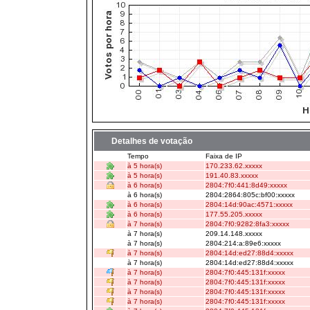
Detalhes de votação
Tempo
Faixa de IP
à 5 hora(s)
170.233.62.xxxxx
à 5 hora(s)
191.40.83.xxxxx
à 6 hora(s)
2804:7f0:441:8d49:xxxxx
à 6 hora(s)
2804:2864:805c:bf00:xxxxx
à 6 hora(s)
2804:14d:90ac:4571:xxxxx
à 6 hora(s)
177.55.205.xxxxx
à 7 hora(s)
2804:7f0:9282:8fa3:xxxxx
à 7 hora(s)
209.14.148.xxxxx
à 7 hora(s)
2804:214:a:89e6:xxxxx
à 7 hora(s)
2804:14d:ed27:88d4:xxxxx
à 7 hora(s)
2804:14d:ed27:88d4:xxxxx
à 7 hora(s)
2804:7f0:445:131f:xxxxx
à 7 hora(s)
2804:7f0:445:131f:xxxxx
à 7 hora(s)
2804:7f0:445:131f:xxxxx
à 7 hora(s)
2804:7f0:445:131f:xxxxx