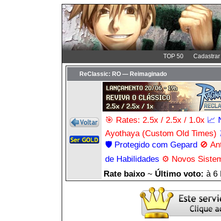
TOP 50
Cadastrar
ReClassic: RO — Reimaginado
🎯 Rates: 2.5x / 2.5x / 1.0x
📈 
Ayothaya (Custom Old Times)
🛡️ Protegido com Gepard
🚫 An
de Habilidades
⚙️ Novos Siste
Rate baixo
~
Último voto:
à 6 