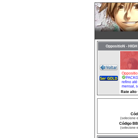
OppositioN - HIG
Oppositi
PACKGU
refino at
mensal, s
Rate alto
Cód
(selecione 
Código BB
(selecione 