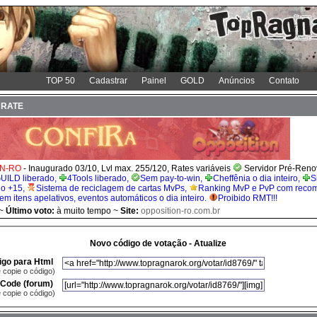
TOP 50
Cadastrar
Painel
GOLD
Anúncios
Contato
H RATE
oN-RO
- Inaugurado 03/10, Lvl max. 255/120, Rates variáveis
Servidor Pré-Reno
ILD liberado,
4Tools liberado,
Sem pay-to-win,
Cheffênia o dia inteiro,
S
é o +15,
Sistema de reciclagem de cartas MvPs,
Ranking MvP e PvP com reco
em itens apelativos, eventos automáticos o dia inteiro.
Proibido RMT!!!
~
Último voto:
à muito tempo ~
Site:
opposition-ro.com.br
Novo código de votação - Atualize
igo para Html
e copie o código)
Code (forum)
e copie o código)