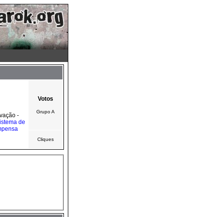
Votos
Grupo A
vação -
istema de
mpensa
Cliques