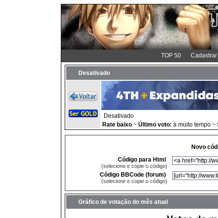
TOP 50
Cadastrar
Desativado
Desativado
Rate baixo
~
Último voto:
à muito tempo ~
Novo códi
Código para Html
(selecione e copie o código)
Código BBCode (forum)
(selecione e copie o código)
Gráfico de votação do mês atual